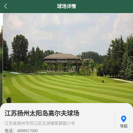

球场详情
江苏扬州太阳岛高尔夫球场
江苏省扬州市邗江区瓜洲镇翠屏路21号
导航
电话：4008017600