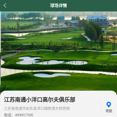

球场详情
江苏南通小洋口高尔夫俱乐部
江苏省南通市如东县洋口镇跨港大桥西侧
导航
电话：4008017600