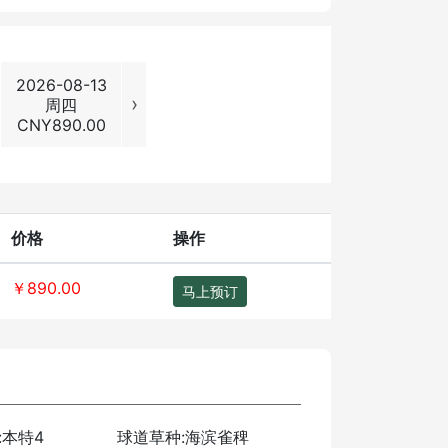
2026-08-13
2026-08-14
2026-08-15
2026-08
›
周四
周五
周六
周日
CNY
890.00
CNY
890.00
CNY
1290.00
CNY
1290
价格
操作
￥890.00
马上预订
:本特4
球道草种:海滨雀稗