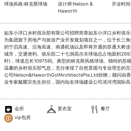
球场风格:林克斯球场
设计师:Nelson &
开业时间:2
Haworth
如东小洋口乡村俱乐部有限公司招聘简章如东小洋口乡村俱乐
为集团旗下房地产与旅游产业开发规划项目之一，位于长三角
的宁启高速、沿海高速、南通机场以及即将开通的苏通大桥连
城市，交通便利。俱乐部二十七洞高尔夫球场总占地面积2697
杆)，球道总长10975码。典型的林克斯风格球场、独特的
温馨的乡村俱乐部气息，充分体现了自然景观与专业理念的完
公司Nelson&HaworthGolfArchitectsPte.Ltd
业专家戴耀宗先生担任，国内知名球场建设公司清河湾国际高
会所
更衣室
餐厅
vip包房