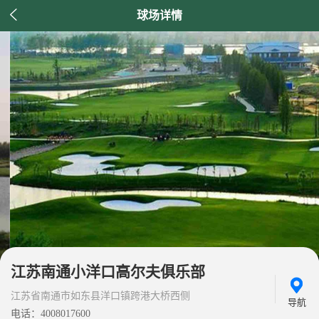

球场详情
江苏南通小洋口高尔夫俱乐部
江苏省南通市如东县洋口镇跨港大桥西侧
导航
电话：4008017600