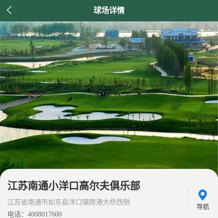

球场详情
江苏南通小洋口高尔夫俱乐部
江苏省南通市如东县洋口镇跨港大桥西侧
导航
电话：4008017600