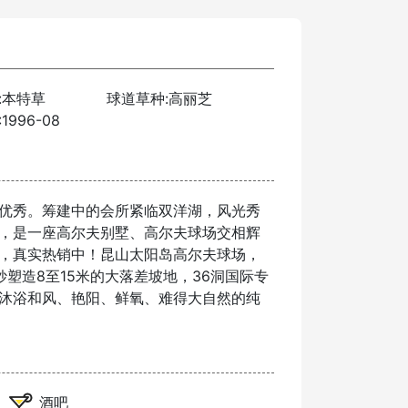
:本特草
球道草种:高丽芝
996-08
优秀。筹建中的会所紧临双洋湖，风光秀
，是一座高尔夫别墅、高尔夫球场交相辉
，真实热销中！昆山太阳岛高尔夫球场，
，巧妙塑造8至15米的大落差坡地，36洞国际专
沐浴和风、艳阳、鲜氧、难得大自然的纯
酒吧