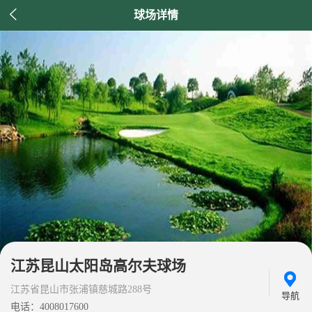

球场详情
江苏昆山太阳岛高尔夫球场
江苏省昆山市张浦镇慈城路288号
导航
电话：4008017600