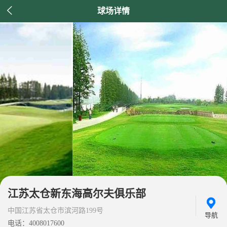

球场详情
江苏太仓新东海高尔夫俱乐部
中国江苏省太仓市滨河路199号
导航
电话：4008017600