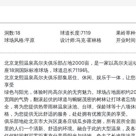
洞数:18
球道长度:7119
果岭草种
球场风格:平原
设计师:马克·霍林格
开业时间:
北京龙熙温泉高尔夫俱乐部占地2000亩，是一家以高尔夫运
座18洞国际标准球场，球道总长7119码。
北京龙熙温泉高尔夫俱乐部集居住、休闲、娱乐于一体，让您
享受
绿色与阳光，体验时尚高尔夫的无穷魅力。球场占地面积约20
宽阔的气势，翻滚起伏的球道与蜿蜒茂密的树林让打球者忘情
全，将为您提供热带雨林温泉泳池、台球、保龄球等十八项休
格，为您提供无比舒适的服务，处处拥有优雅完美的享受。
俱乐部地处北京市大兴区庞各庄镇瓜乡路北侧，所有居所全面
里的人们一个清新、舒适的环境。融合于此的大型温泉，及各
任何时间都可零距离充分享受阳光与绿地，免去了长途跋涉寻