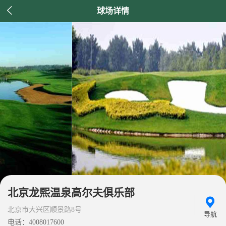

球场详情
北京龙熙温泉高尔夫俱乐部
北京市大兴区顺景路8号
导航
电话：4008017600