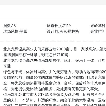
洞数:18
球道长度:7119
果岭草种
球场风格:平原
设计师:马克·霍林格
开业时间:
北京龙熙温泉高尔夫俱乐部占地2000亩，是一家以高尔夫运
座18洞国际标准球场，球道总长7119码。
北京龙熙温泉高尔夫俱乐部集居住、休闲、娱乐于一体，让您
享受
绿色与阳光，体验时尚高尔夫的无穷魅力。球场占地面积约20
宽阔的气势，翻滚起伏的球道与蜿蜒茂密的树林让打球者忘情
全，将为您提供热带雨林温泉泳池、台球、保龄球等十八项休
格，为您提供无比舒适的服务，处处拥有优雅完美的享受。
俱乐部地处北京市大兴区庞各庄镇瓜乡路北侧，所有居所全面
里的人们一个清新、舒适的环境。融合于此的大型温泉，及各
任何时间都可零距离充分享受阳光与绿地，免去了长途跋涉寻