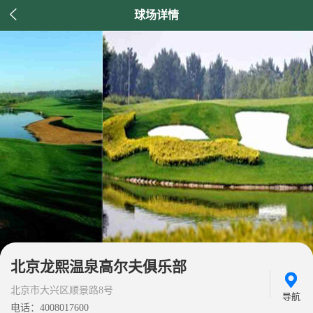

球场详情
北京龙熙温泉高尔夫俱乐部
北京市大兴区顺景路8号
导航
电话：4008017600