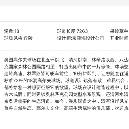
洞数:18
球道长度:7263
果岭草种
球场风格:丘陵
设计师:京津海设计公司
开业时间:2
奥园高尔夫球场在北五环以北、清河以南、林翠路以西、八达
克国家森林公园隔路相望，打造出闹市中的一片静绿。球场交
达岭高速、林翠路皆可驱车前往，10分钟即到，让您随意往
标准72杆的18洞高尔夫球场。球道设计错落有致、难易结合
都将给您一种想要征服它的欲望。球场在设计建造过程中，以
古木成荫；同时延续奥林匹克公园龙型水系景观，还清河水清
京奥运需要的生态河道。如今，漫步球道之中，清河沿岸风光
兼备自然生态、高尔夫文化、高端生活属性的俱乐部，欢迎热