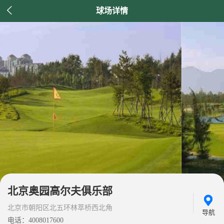

球场详情
北京奥园高尔夫俱乐部
北京市朝阳区北五环林萃桥西北角
导航
电话：4008017600