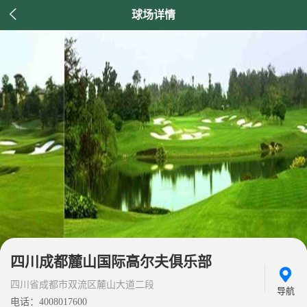

球场详情
四川成都麓山国际高尔夫俱乐部
四川省成都市双流区麓山大道二段
导航
电话：4008017600