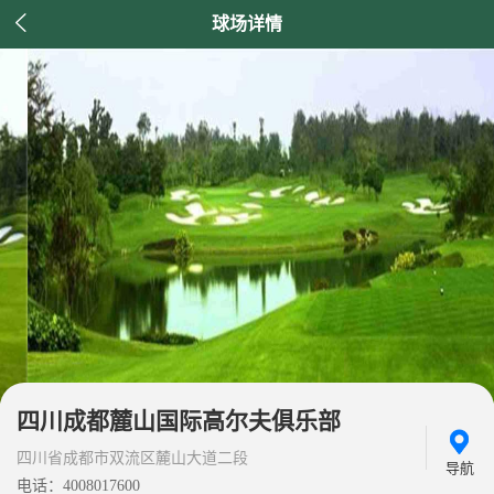

球场详情
四川成都麓山国际高尔夫俱乐部
四川省成都市双流区麓山大道二段
导航
电话：4008017600