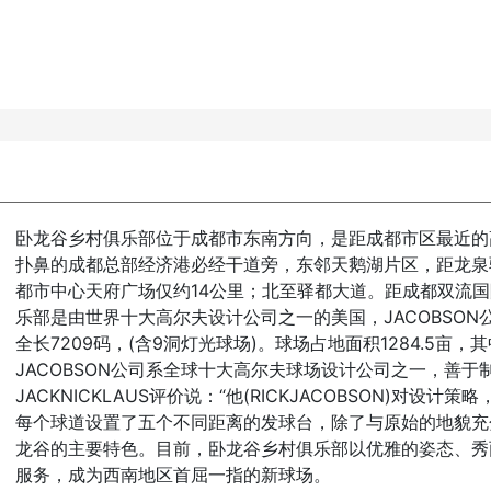
卧龙谷乡村俱乐部位于成都市东南方向，是距成都市区最近的
扑鼻的成都总部经济港必经干道旁，东邻天鹅湖片区，距龙泉驿
都市中心天府广场仅约14公里；北至驿都大道。距成都双流国
乐部是由世界十大高尔夫设计公司之一的美国，JACOBSON
全长7209码，(含9洞灯光球场)。球场占地面积1284.5亩，
JACOBSON公司系全球十大高尔夫球场设计公司之一，善
JACKNICKLAUS评价说：“他(RICKJACOBSON)对
每个球道设置了五个不同距离的发球台，除了与原始的地貌充
龙谷的主要特色。目前，卧龙谷乡村俱乐部以优雅的姿态、秀
服务，成为西南地区首屈一指的新球场。