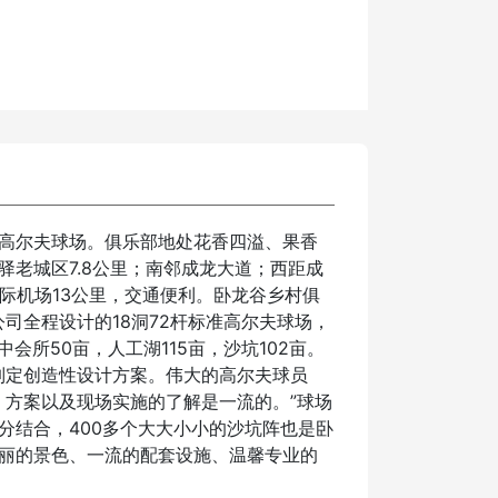
高尔夫球场。俱乐部地处花香四溢、果香
老城区7.8公里；南邻成龙大道；西距成
际机场13公里，交通便利。卧龙谷乡村俱
公司全程设计的18洞72杆标准高尔夫球场，
其中会所50亩，人工湖115亩，沙坑102亩。
于制定创造性设计方案。伟大的高尔夫球员
设计策略，方案以及现场实施的了解是一流的。”球场
分结合，400多个大大小小的沙坑阵也是卧
丽的景色、一流的配套设施、温馨专业的