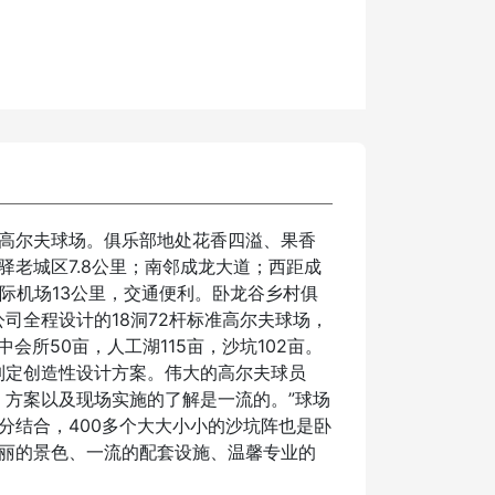
高尔夫球场。俱乐部地处花香四溢、果香
老城区7.8公里；南邻成龙大道；西距成
际机场13公里，交通便利。卧龙谷乡村俱
公司全程设计的18洞72杆标准高尔夫球场，
其中会所50亩，人工湖115亩，沙坑102亩。
于制定创造性设计方案。伟大的高尔夫球员
设计策略，方案以及现场实施的了解是一流的。”球场
分结合，400多个大大小小的沙坑阵也是卧
丽的景色、一流的配套设施、温馨专业的