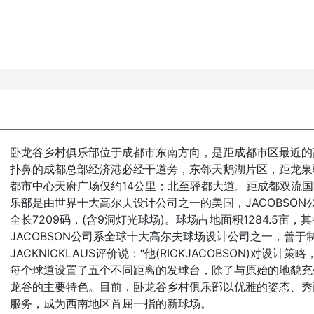
卧龙谷乡村俱乐部位于成都市东南方向，是距成都市区最近的
扑鼻的成都总部经济港必经干道旁，东邻天鹅湖片区，距龙泉驿
都市中心天府广场仅约14公里；北至驿都大道。距成都双流国
乐部是由世界十大高尔夫设计公司之一的美国，JACOBSON
全长7209码，(含9洞灯光球场)。球场占地面积1284.5亩，
JACOBSON公司系全球十大高尔夫球场设计公司之一，善
JACKNICKLAUS评价说：“他(RICKJACOBSON)对
每个球道设置了五个不同距离的发球台，除了与原始的地貌充
龙谷的主要特色。目前，卧龙谷乡村俱乐部以优雅的姿态、秀
服务，成为西南地区首屈一指的新球场。