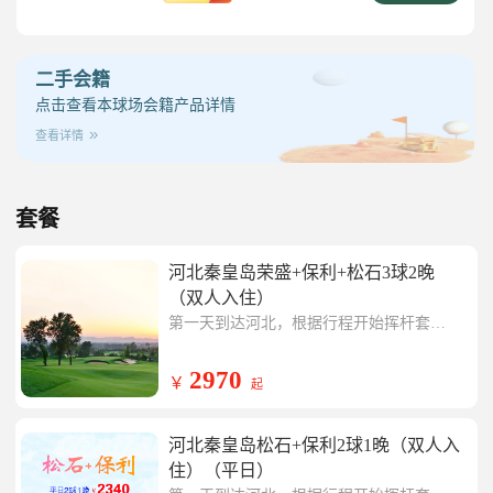
二手会籍
点击查看本球场会籍产品详情
查看详情
套餐
河北秦皇岛荣盛+保利+松石3球2晚
（双人入住）
第一天到达河北，根据行程开始挥杆套餐
内球场任一场，挥杆结束入住凯里亚德酒
第二天开始挥杆套餐内球场任一场，挥杆
店
结束入住凯里亚德酒店
第三天开始挥杆套餐内球场任一场，行程
2970
￥
起
结束返回温暖的家。
河北秦皇岛松石+保利2球1晚（双人入
住）（平日）