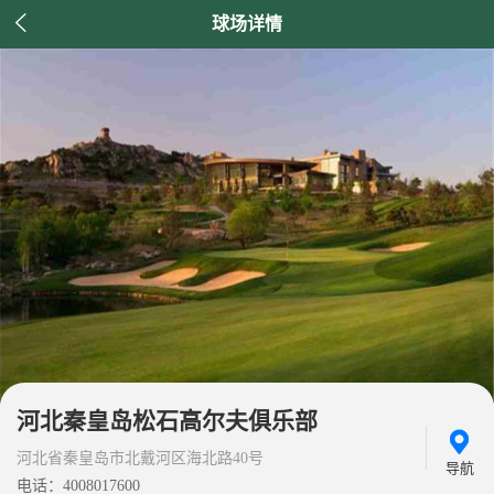

球场详情
河北秦皇岛松石高尔夫俱乐部
河北省秦皇岛市北戴河区海北路40号
导航
电话：4008017600