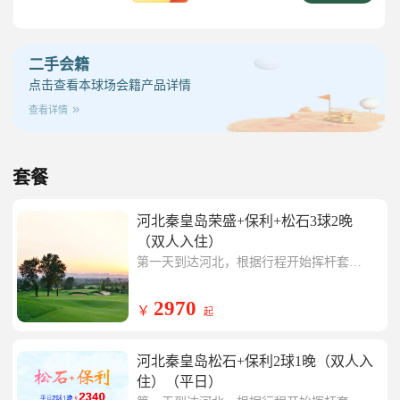
二手会籍
点击查看本球场会籍产品详情
查看详情
套餐
河北秦皇岛荣盛+保利+松石3球2晚
（双人入住）
第一天到达河北，根据行程开始挥杆套餐
内球场任一场，挥杆结束入住凯里亚德酒
第二天开始挥杆套餐内球场任一场，挥杆
店
结束入住凯里亚德酒店
第三天开始挥杆套餐内球场任一场，行程
2970
￥
起
结束返回温暖的家。
河北秦皇岛松石+保利2球1晚（双人入
住）（平日）