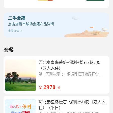
二手会籍
点击查看本球场会籍产品详情
查看详情
套餐
河北秦皇岛荣盛+保利+松石3球2晚
（双人入住）
第一天到达河北，根据行程开始挥杆套餐
内球场任一场，挥杆结束入住凯里亚德酒
第二天开始挥杆套餐内球场任一场，挥杆
店
结束入住凯里亚德酒店
第三天开始挥杆套餐内球场任一场，行程
2970
￥
起
结束返回温暖的家。
河北秦皇岛松石+保利2球1晚（双人入
住）（平日）