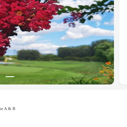
Next
rse A & B