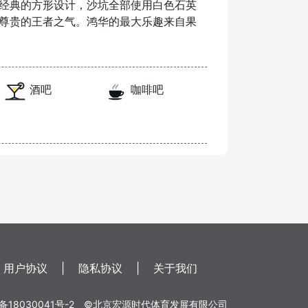
经典的方形设计，沙坑全部使用白色石英
尊贵的王者之气。鸿华的最大乐趣来自果
酒吧
咖啡吧
用户协议
|
隐私协议
|
关于我们
备18030041号-2
©北京宏源时代体育发展有限公司