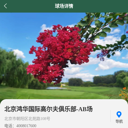

球场详情
北京鸿华国际高尔夫俱乐部-AB场
北京市朝阳区北苑路108号
导航
电话：4008017600