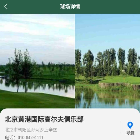

球场详情
北京黄港国际高尔夫俱乐部
北京市朝阳区孙河乡上辛堡
导航
电话：010-84791111