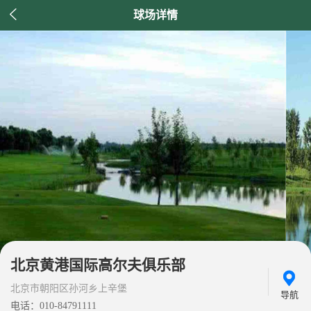

球场详情
北京黄港国际高尔夫俱乐部
北京市朝阳区孙河乡上辛堡
导航
电话：010-84791111