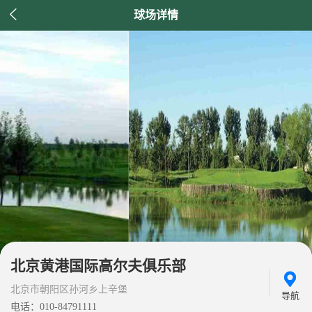

球场详情
北京黄港国际高尔夫俱乐部
北京市朝阳区孙河乡上辛堡
导航
电话：010-84791111