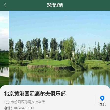

球场详情
北京黄港国际高尔夫俱乐部
北京市朝阳区孙河乡上辛堡
导航
电话：010-84791111