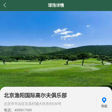

球场详情
北京渔阳国际高尔夫俱乐部
北京市平谷区东高村镇大旺务村688号
导航
电话：4008017600