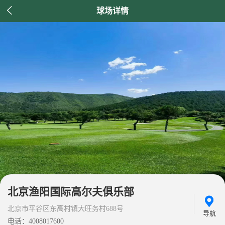

球场详情
北京渔阳国际高尔夫俱乐部
北京市平谷区东高村镇大旺务村688号
导航
电话：4008017600