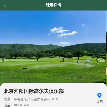

球场详情
北京渔阳国际高尔夫俱乐部
北京市平谷区东高村镇大旺务村688号
导航
电话：4008017600