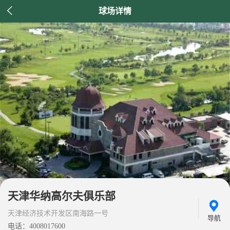

球场详情
天津华纳高尔夫俱乐部
天津经济技术开发区南海路一号
导航
电话：4008017600