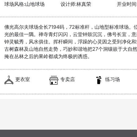
球场风格:山地球场
设计师:林真荣
开业时间:1
佛光高尔夫球场全长7194码，72标准杆，山地型标准球场
光的最佳一隅。禅寺青灯闪闪，云堂钟鼓沉沉，佛号长宜，意
钟灵毓秀，风水俱佳。挥杆瞬间，浮躁的心灵因之受到净化和
古树森林及山地自然走势，巧妙和谐地把27个洞镶嵌于大自
掩在丛林之后的果岭都成为终极的诱惑。
更衣室
专卖店
练习场