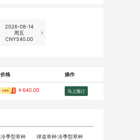
2026-08-14
2026-08-15
2026-08-16
2026-08
›
周五
周六
周日
周一
CNY
540.00
CNY
640.00
CNY
640.00
CNY
540
价格
操作
￥640.00
马上预订
:冷季型草种
球道草种:冷季型草种