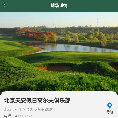

球场详情
北京天安假日高尔夫俱乐部
北京市朝阳区金盏乡东苇路39号
导航
电话：4008017600