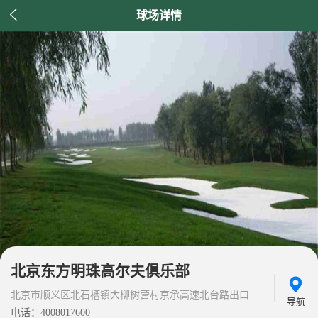

球场详情
北京东方明珠高尔夫俱乐部
北京市顺义区北石槽镇大柳树营村京承高速北台路出口
导航
电话：4008017600