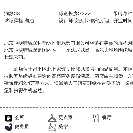
洞数:18
球道长度:7222
果岭草种:
球场风格:湖泊
设计师:安妮卡-索伦斯坦
开业时间:2
北京拉斐特城堡运动休闲俱乐部有限公司坐落在美丽的温榆河
北京拉斐特城堡是国内唯一一座法式城堡，高尔夫球场围绕城堡
壮观秀丽。
酒店位于昌平区北七家镇，比邻风景秀丽的温榆河。东距首都
按照五星级标准建造的高档商务度假酒店。酒店由主城堡、东
建筑面积2.4万平方米。清澈的人工河流环绕在古堡周边，绿
堡装扮得生机盎然。
会所
更衣室
餐厅
健身房
桑拿