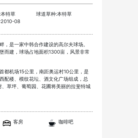
本特草‌‌
球道草种:本特草‌‌
010-08
畔，是一家中韩合作建设的高尔夫球场。
而建，球场占地面积1300亩，风景非常
机场15公里，南距奥运村10公里，是
西配楼、模纹花坛、酒文化广场组成，总
树、草坪、葡萄园、花圃将美丽的拉斐特城
客房
咖啡吧