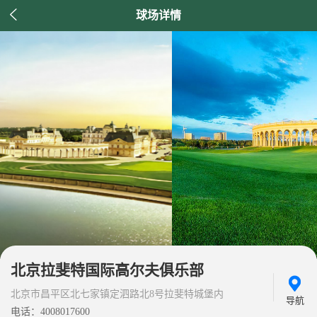

球场详情
北京拉斐特国际高尔夫俱乐部
北京市昌平区北七家镇定泗路北8号拉斐特城堡内
导航
电话：4008017600