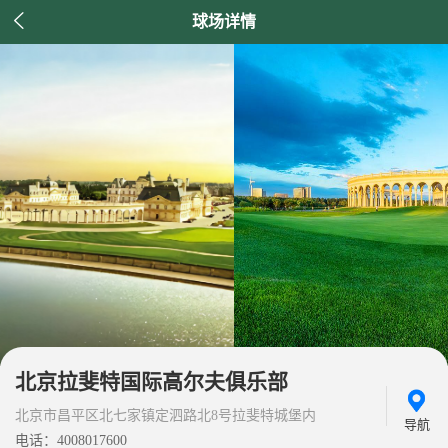

球场详情
北京拉斐特国际高尔夫俱乐部
北京市昌平区北七家镇定泗路北8号拉斐特城堡内
导航
电话：4008017600