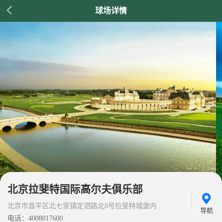

球场详情
北京拉斐特国际高尔夫俱乐部
北京市昌平区北七家镇定泗路北8号拉斐特城堡内
导航
电话：4008017600