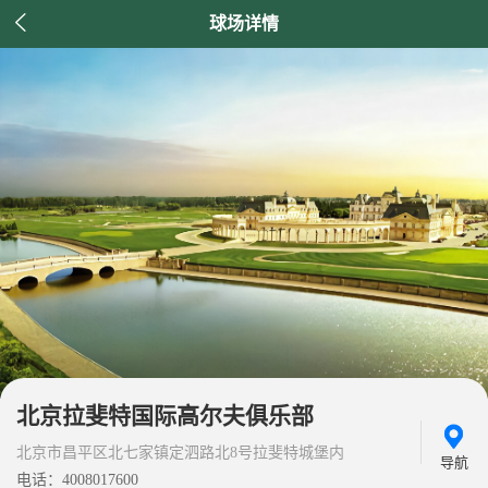

球场详情
北京拉斐特国际高尔夫俱乐部
北京市昌平区北七家镇定泗路北8号拉斐特城堡内
导航
电话：4008017600