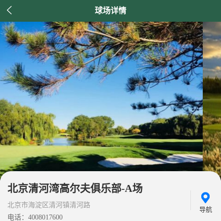

球场详情
北京清河湾高尔夫俱乐部-A场
北京市海淀区清河镇清河路
导航
电话：4008017600