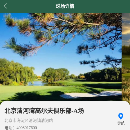

球场详情
北京清河湾高尔夫俱乐部-A场
北京市海淀区清河镇清河路
导航
电话：4008017600