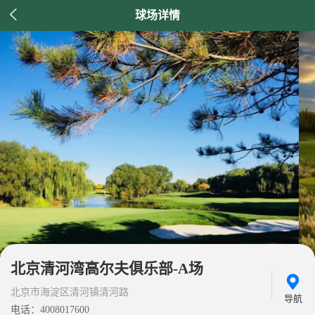

球场详情
北京清河湾高尔夫俱乐部-A场
北京市海淀区清河镇清河路
导航
电话：4008017600