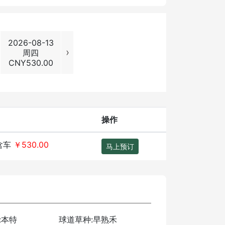
2026-08-13
2026-08-14
2026-08-15
2026-08
›
周四
周五
周六
周日
CNY
530.00
CNY
530.00
CNY
700.00
CNY
700
操作
含车
￥530.00
马上预订
:本特
球道草种:早熟禾