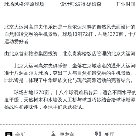
球场风格:平原球场
设计师:彼得·汤姆森
开业时间:2
北京大运河高尔夫俱乐部是一座依运河畔的自然风光而设计的
自然和谐交融的生机景致。球场18洞72杆，占地1370亩，
运动爱好者
由北京首都旅游集团投资，北京贵宾楼饭店管理的北京大运河
北京大运河高尔夫俱乐部，坐落在京城著名的通州大运河
准十八洞高尔夫球场，突出了人与自然和谐交融的生机景致。
比比皆是，体现了中华民族文化与现代高雅运动的完善结合。
球场占地1370亩，十八个球洞难易各异，适合不同水平
度平缓，天然树木和水塘及人工桥与球道巧妙结合给球场增添
挑战性和趣味性，令球手们跃跃欲试。
会所
更衣室
餐厅