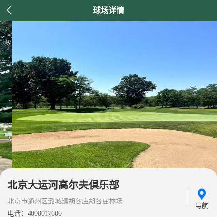

球场详情
北京大运河高尔夫俱乐部
北京市通州区潞城镇胡各庄胡各庄林场
导航
电话：4008017600