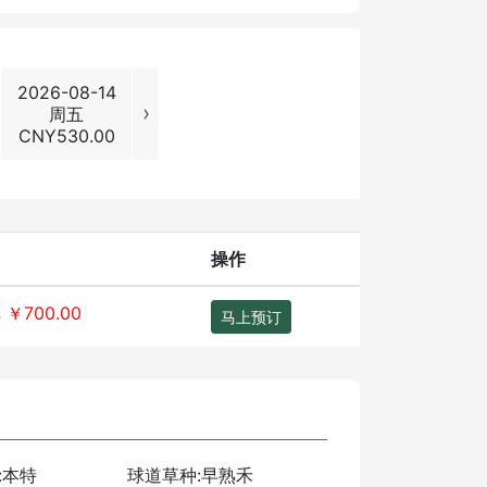
2026-08-14
2026-08-15
2026-08-16
2026-08
›
周五
周六
周日
周一
CNY
530.00
CNY
700.00
CNY
700.00
CNY
530
操作
车
￥700.00
马上预订
:本特
球道草种:早熟禾