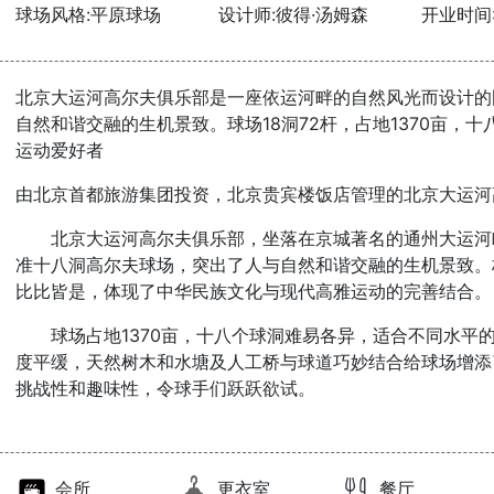
球场风格:平原球场
设计师:彼得·汤姆森
开业时间:2
北京大运河高尔夫俱乐部是一座依运河畔的自然风光而设计的
自然和谐交融的生机景致。球场18洞72杆，占地1370亩，
运动爱好者
由北京首都旅游集团投资，北京贵宾楼饭店管理的北京大运河
北京大运河高尔夫俱乐部，坐落在京城著名的通州大运河
准十八洞高尔夫球场，突出了人与自然和谐交融的生机景致。
比比皆是，体现了中华民族文化与现代高雅运动的完善结合。
球场占地1370亩，十八个球洞难易各异，适合不同水平
度平缓，天然树木和水塘及人工桥与球道巧妙结合给球场增添
挑战性和趣味性，令球手们跃跃欲试。
会所
更衣室
餐厅