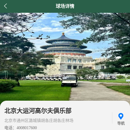

球场详情
北京大运河高尔夫俱乐部
北京市通州区潞城镇胡各庄胡各庄林场
导航
电话：4008017600