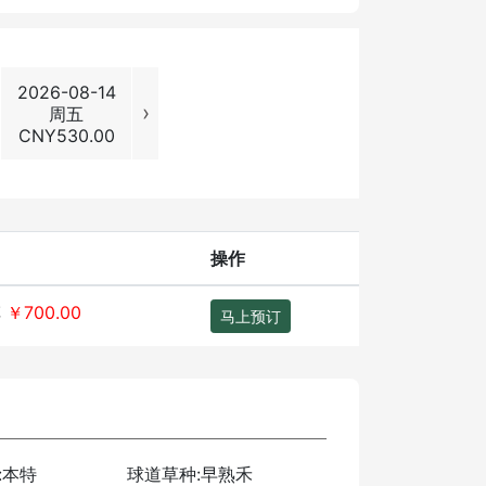
2026-08-14
2026-08-15
2026-08-16
2026-08
›
周五
周六
周日
周一
CNY
530.00
CNY
700.00
CNY
700.00
CNY
530
操作
车
￥700.00
马上预订
:本特
球道草种:早熟禾