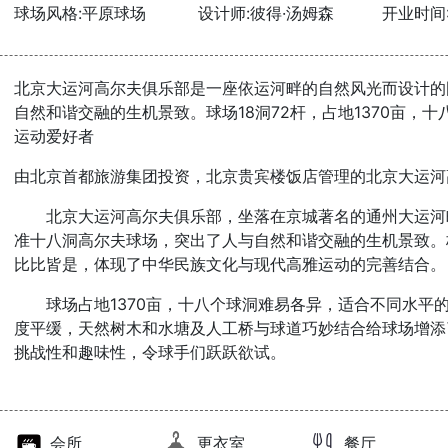
球场风格:平原球场
设计师:彼得·汤姆森
开业时间:2
北京大运河高尔夫俱乐部是一座依运河畔的自然风光而设计的
自然和谐交融的生机景致。球场18洞72杆，占地1370亩，
运动爱好者
由北京首都旅游集团投资，北京贵宾楼饭店管理的北京大运河
北京大运河高尔夫俱乐部，坐落在京城著名的通州大运河
准十八洞高尔夫球场，突出了人与自然和谐交融的生机景致。
比比皆是，体现了中华民族文化与现代高雅运动的完善结合。
球场占地1370亩，十八个球洞难易各异，适合不同水平
度平缓，天然树木和水塘及人工桥与球道巧妙结合给球场增添
挑战性和趣味性，令球手们跃跃欲试。
会所
更衣室
餐厅