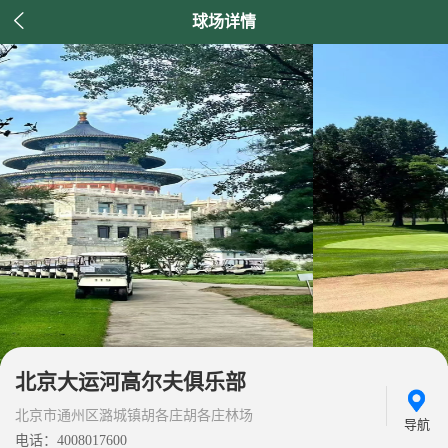

球场详情
北京大运河高尔夫俱乐部
北京市通州区潞城镇胡各庄胡各庄林场
导航
电话：4008017600