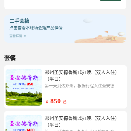
二手会籍
点击查看本球场会籍产品详情
查看详情
套餐
郑州圣安德鲁斯1球1晚（双人入住）
（平日）
第一天到达郑州，根据行程入住圣安德鲁
斯会所酒店
第二天开始挥杆套餐内郑州圣安德鲁斯一
场，行程结束返回温暖的家
850
￥
起
郑州圣安德鲁斯2球1晚（双人入住）
（平日）