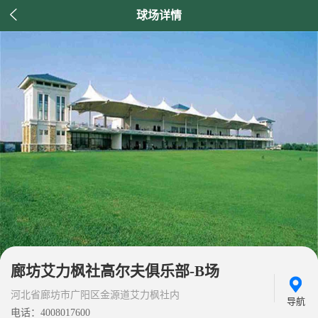

球场详情
廊坊艾力枫社高尔夫俱乐部-B场
河北省廊坊市广阳区金源道艾力枫社内
导航
电话：4008017600